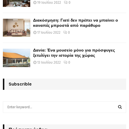
19 Ιουλίου 2022
0
Διακόσμηση: Γιατί δεν πρέπει να μπαίνει ο
καναπές μπροστά από παράθυρο
17 Ιουλίου 2022
0
Δανία: Ένα μουσείο μόνο για πρόσφυγες
ξετυλίγει την ιστορία της χώρας
13 Ιουλίου 2022
0
Subscrible
S
e
a
S
r
c