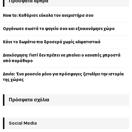
Πρόσφατα άρθρα
E
h
f
A
How to: Καθάρισε εύκολα τον ανεμιστήρα σου
o
r
R
Οργάνωσε σωστά το ψυγείο σου και εξοικονόμησε χώρο
:
C
Κάνε το δωμάτιο πιο δροσερό χωρίς κλιματιστικό
H
Διακόσμηση: Γιατί δεν πρέπει να μπαίνει ο καναπές μπροστά
από παράθυρο
Δανία: Ένα μουσείο μόνο για πρόσφυγες ξετυλίγει την ιστορία
της χώρας
Πρόσφατα σχόλια
Social Media