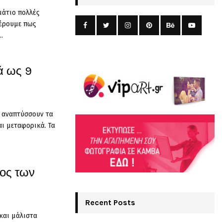
μάτιο πολλές
ξέρουμε πως
.
ά ως 9
υ αναπτύσσουν τα
ι μεταφορικά. Τα
μος των
Recent Posts
και μάλιστα