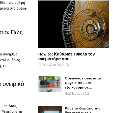
 Είδη για βρέφη
ημένα στο online
άτιο: Πώς
How to: Καθάρισε εύκολα τον
αι συνήθως
ανεμιστήρα σου
κτιά αμέσως
26 Ιουλίου 2022
0
 τα...
Οργάνωσε σωστά το
α ονειρικό
ψυγείο σου και
εξοικονόμησε...
22 Ιουλίου 2022
υ παιδιού,
Κάνε το δωμάτιο πιο
α. Ξεφεύγοντας
δροσερό χωρίς