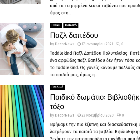
από τα τετριμμένα λευκά ταβάνια που προσ
ύψος στο...
HOME
Παιδικό
Παζλ δαπέδου
by
DecorNews
17 Ιανουαρίου 2021
0
Toddlekind Παζλ Δαπέδου Πολυτελείας Ποτέ
ένα αφρώδες παζλ δαπέδου δεν ήταν τόσο κ
το Toddlekind. Ως γονείς κάνουμε πολλούς 
τα παιδιά μας, όμως η...
Παιδικό
Παιδικό δωμάτιο: Βιβλιοθή
τόξο
by
DecorNews
23 Νοεμβρίου 2020
0
Βρήκαμε την πιο έξυπνη και διασκεδαστική ι
λατρέψουν τα παιδιά τα βιβλία: Βιβλιοθήκη 
Ξεχάστε την πατροπαράδοτη συνήθεια που ήθε