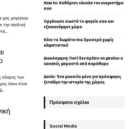
How to: Καθάρισε εύκολα τον ανεμιστήρα
o
σου
r
R
:
τα μας μαγεύουν
Οργάνωσε σωστά το ψυγείο σου και
C
ι την παιδική
εξοικονόμησε χώρο
ά...
H
Κάνε το δωμάτιο πιο δροσερό χωρίς
κλιματιστικό
αι
Διακόσμηση: Γιατί δεν πρέπει να μπαίνει ο
ο
καναπές μπροστά από παράθυρο
Δανία: Ένα μουσείο μόνο για πρόσφυγες
ος κόσμος των
ξετυλίγει την ιστορία της χώρας
έρος όπου είναι
...
Πρόσφατα σχόλια
γική
Social Media