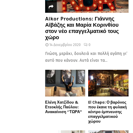
Aikor Productions: Γιάννης
Αϊβάζης και Μαρία Κορινθίου
στον νέο επαγγελματικό τους
χώρο
14 Δεκεμβρίου 2020
0
Γνώση, μεράκι, δουλειά και πολλή αγάπη γι’
αυτό που κάνουν. Αυτά είναι τα...
Ελένη Χατζίδου &
El Chapo: Ο βαρόνος
Ετεοκλής Παύλου:
που έκανε τη φυλακή
Ανακαίνιση ‘’ΤΩΡΑ”
κέντρο έμπνευσης
επαγγελματικού
χώρου