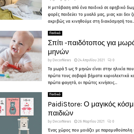
Η μετάβαση από ένα παιδικό σε εφηβικό δω
φορές παιδεύει το μυαλό μας, μιας και δεν 
ακριβώς να κινηθούμε στη διακόσμησή του...
Παιδικό
Σπίτι -παιδότοπος για μωρ
μηνών
by
DecorNews
24 Απριλίου 2021
0
Τα μωρά 5 ως 9 μηνών είναι στην ηλικία πο
πρώτα τους σοβαρά βήματα κυριολεκτικά κα
πρώτα φαγητά, οι πρώτες κινήσεις...
Παιδικό
PaidiStore: Ο μαγικός κόσ
παιδιών
by
DecorNews
26 Μαρτίου 2021
0
Ένας χώρος που μοιάζει με παραμυθούπολη 