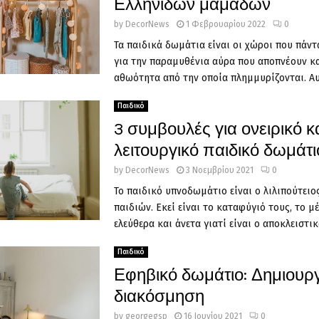
Ελληνίδων μαμάδων
by
DecorNews
1 Φεβρουαρίου 2022
0
Τα παιδικά δωμάτια είναι οι χώροι που πάν
για την παραμυθένια αύρα που αποπνέουν κα
αθωότητα από την οποία πλημμυρίζονται. Αυτ
Παιδικό
3 συμβουλές για ονειρικό κ
λειτουργικό παιδικό δωμάτι
by
DecorNews
3 Νοεμβρίου 2021
0
Το παιδικό υπνοδωμάτιο είναι ο λιλιπούτει
παιδιών. Εκεί είναι το καταφύγιό τους, το μ
ελεύθερα και άνετα γιατί είναι ο αποκλειστικά
Παιδικό
Εφηβικό δωμάτιο: Δημιουρ
διακόσμηση
by
georgegsp
16 Ιουνίου 2021
0