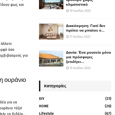
κλιματιστικό
δίδουν φως και
19 Ιουλίου 2022
Διακόσμηση: Γιατί δεν
πρέπει να μπαίνει ο...
17 Ιουλίου 2022
 άλλοτε
ομψό όσο
Δανία: Ένα μουσείο μόνο
συμβιβασμούς για
για πρόσφυγες
ξετυλίγει...
13 Ιουλίου 2022
κη ουράνιο
Kατηγορίες
DIY
(31)
δέα για να
HOME
(26)
ουράνιο τόξο!
Lifestyle
(67)
λε τα βιβλία...