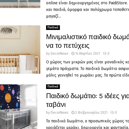
online είναι δημιουργημένος στο PaidiStore.
και παιδιά, όμορφα και πολύχρωμα τοποθετ
μαγαζί...
Παιδικό
Μινιμαλιστικό παιδικό δωμ
να το πετύχεις
by
DecorNews
14 Μαρτίου 2021
0
Ο χώρος των μικρών μας είναι μοναδικός κ
γεμάτο πράγματα. Το παιδικό δωμάτιο ασφυ
μόλις γεννηθεί το μωράκι μας. Τα πρώτα είδη,
Παιδικό
Παιδικό δωμάτιο: 5 ιδέες γι
ταβάνι
by
DecorNews
3 Φεβρουαρίου 2021
0
Το παιδικό δωμάτιο, ο προσωπικός χώρος το
χρειάζεται μεράκι, δημιουργία και φαντασί