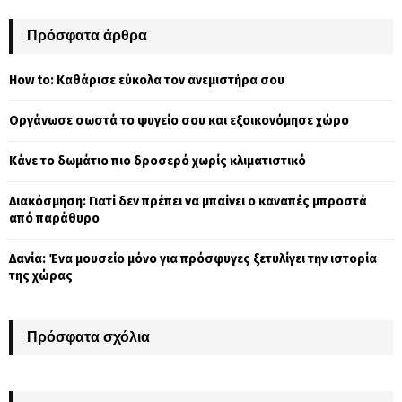
S
r
c
Πρόσφατα άρθρα
E
h
f
A
How to: Καθάρισε εύκολα τον ανεμιστήρα σου
o
r
R
Οργάνωσε σωστά το ψυγείο σου και εξοικονόμησε χώρο
:
C
Κάνε το δωμάτιο πιο δροσερό χωρίς κλιματιστικό
H
Διακόσμηση: Γιατί δεν πρέπει να μπαίνει ο καναπές μπροστά
από παράθυρο
Δανία: Ένα μουσείο μόνο για πρόσφυγες ξετυλίγει την ιστορία
της χώρας
Πρόσφατα σχόλια