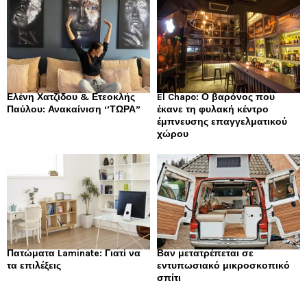
Ελένη Χατζίδου & Ετεοκλής
El Chapo: Ο βαρόνος που
Παύλου: Ανακαίνιση ‘’ΤΩΡΑ”
έκανε τη φυλακή κέντρο
έμπνευσης επαγγελματικού
χώρου
Πατώματα Laminate: Γιατί να
Βαν μετατρέπεται σε
τα επιλέξεις
εντυπωσιακό μικροσκοπικό
σπίτι