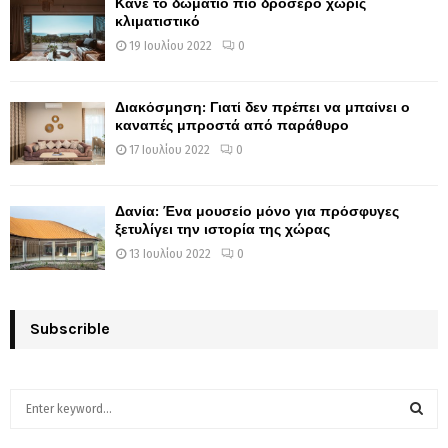
Κάνε το δωμάτιο πιο δροσερό χωρίς
κλιματιστικό
19 Ιουλίου 2022
0
Διακόσμηση: Γιατί δεν πρέπει να μπαίνει ο
καναπές μπροστά από παράθυρο
17 Ιουλίου 2022
0
Δανία: Ένα μουσείο μόνο για πρόσφυγες
ξετυλίγει την ιστορία της χώρας
13 Ιουλίου 2022
0
Subscrible
S
e
a