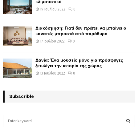
κλιματιστικό
19 Ιουλίου 2022
0
Διακόσμηση: Γιατί δεν πρέπει να μπαίνει ο
καναπές μπροστά από παράθυρο
17 Ιουλίου 2022
0
Δανία: Ένα μουσείο μόνο για πρόσφυγες
ξετυλίγει την ιστορία της χώρας
13 Ιουλίου 2022
0
Subscrible
S
e
a
S
r