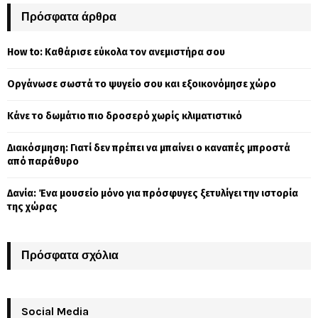
c
Πρόσφατα άρθρα
E
h
f
A
How to: Καθάρισε εύκολα τον ανεμιστήρα σου
o
r
R
Οργάνωσε σωστά το ψυγείο σου και εξοικονόμησε χώρο
:
C
Κάνε το δωμάτιο πιο δροσερό χωρίς κλιματιστικό
H
Διακόσμηση: Γιατί δεν πρέπει να μπαίνει ο καναπές μπροστά
από παράθυρο
Δανία: Ένα μουσείο μόνο για πρόσφυγες ξετυλίγει την ιστορία
της χώρας
Πρόσφατα σχόλια
Social Media