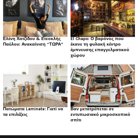
Ελένη Χατζίδου & Ετεοκλής
El Chapo: Ο βαρόνος που
Παύλου: Ανακαίνιση ‘’ΤΩΡΑ”
έκανε τη φυλακή κέντρο
έμπνευσης επαγγελματικού
χώρου
Πατώματα Laminate: Γιατί να
Βαν μετατρέπεται σε
τα επιλέξεις
εντυπωσιακό μικροσκοπικό
σπίτι