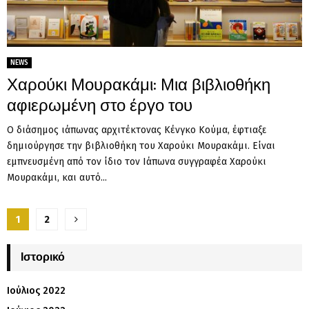
NEWS
Χαρούκι Μουρακάμι: Μια βιβλιοθήκη
αφιερωμένη στο έργο του
Ο διάσημος ιάπωνας αρχιτέκτονας Κένγκο Κούμα, έφτιαξε
δημιούργησε την βιβλιοθήκη του Χαρούκι Μουρακάμι. Είναι
εμπνευσμένη από τον ίδιο τον Ιάπωνα συγγραφέα Χαρούκι
Μουρακάμι, και αυτό...
Σελιδοποίηση
1
2
άρθρων
Ιστορικό
Ιούλιος 2022