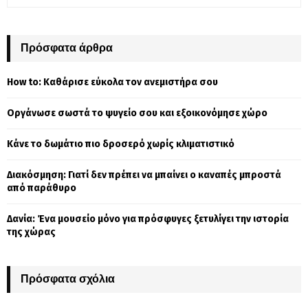
e
a
S
r
c
Πρόσφατα άρθρα
E
h
f
A
How to: Καθάρισε εύκολα τον ανεμιστήρα σου
o
r
R
Οργάνωσε σωστά το ψυγείο σου και εξοικονόμησε χώρο
:
C
Κάνε το δωμάτιο πιο δροσερό χωρίς κλιματιστικό
H
Διακόσμηση: Γιατί δεν πρέπει να μπαίνει ο καναπές μπροστά
από παράθυρο
Δανία: Ένα μουσείο μόνο για πρόσφυγες ξετυλίγει την ιστορία
της χώρας
Πρόσφατα σχόλια