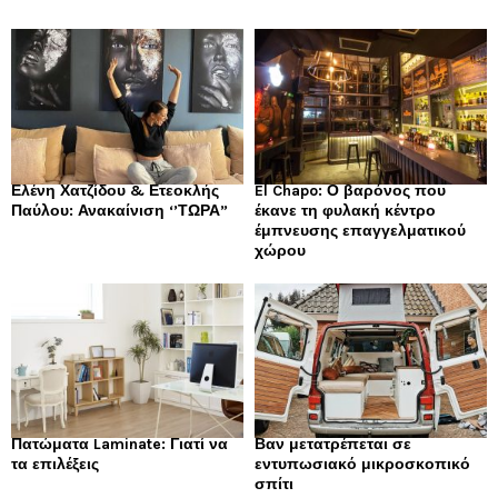
Ελένη Χατζίδου & Ετεοκλής
El Chapo: Ο βαρόνος που
Παύλου: Ανακαίνιση ‘’ΤΩΡΑ”
έκανε τη φυλακή κέντρο
έμπνευσης επαγγελματικού
χώρου
Πατώματα Laminate: Γιατί να
Βαν μετατρέπεται σε
τα επιλέξεις
εντυπωσιακό μικροσκοπικό
σπίτι