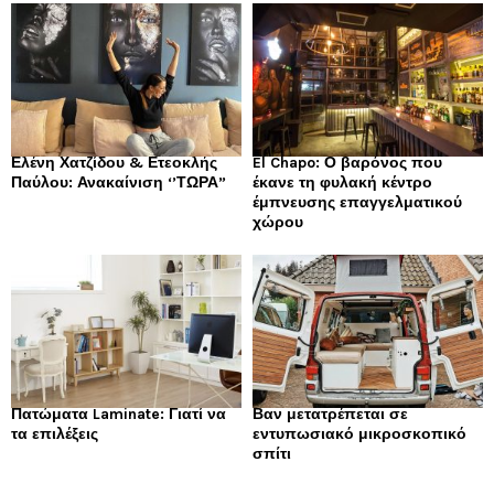
Ελένη Χατζίδου & Ετεοκλής
El Chapo: Ο βαρόνος που
Παύλου: Ανακαίνιση ‘’ΤΩΡΑ”
έκανε τη φυλακή κέντρο
έμπνευσης επαγγελματικού
χώρου
Πατώματα Laminate: Γιατί να
Βαν μετατρέπεται σε
τα επιλέξεις
εντυπωσιακό μικροσκοπικό
σπίτι