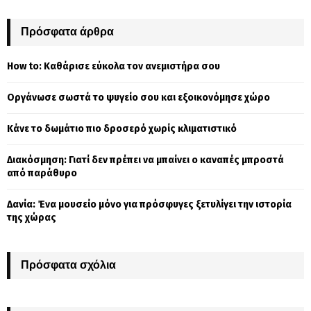
S
r
c
Πρόσφατα άρθρα
E
h
f
A
How to: Καθάρισε εύκολα τον ανεμιστήρα σου
o
r
R
Οργάνωσε σωστά το ψυγείο σου και εξοικονόμησε χώρο
:
C
Κάνε το δωμάτιο πιο δροσερό χωρίς κλιματιστικό
H
Διακόσμηση: Γιατί δεν πρέπει να μπαίνει ο καναπές μπροστά
από παράθυρο
Δανία: Ένα μουσείο μόνο για πρόσφυγες ξετυλίγει την ιστορία
της χώρας
Πρόσφατα σχόλια