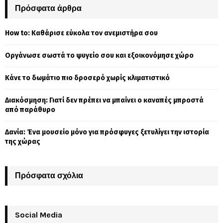
c
Πρόσφατα άρθρα
E
h
f
A
How to: Καθάρισε εύκολα τον ανεμιστήρα σου
o
r
R
Οργάνωσε σωστά το ψυγείο σου και εξοικονόμησε χώρο
:
C
Κάνε το δωμάτιο πιο δροσερό χωρίς κλιματιστικό
H
Διακόσμηση: Γιατί δεν πρέπει να μπαίνει ο καναπές μπροστά
από παράθυρο
Δανία: Ένα μουσείο μόνο για πρόσφυγες ξετυλίγει την ιστορία
της χώρας
Πρόσφατα σχόλια
Social Media