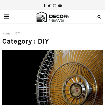
Facebook
Twitter
Instagram
Youtube
PRIMARY
MENU
Home
DIY
Category : DIY