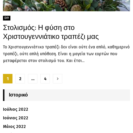
DIY
Στολισμός: Η φύση στο
Χριστουγεννιάτικο τραπέζι μας
Το Χριστουγεννιάτικο τραπέζι δεν είναι ούτε ένα απλό, καθημερινό
τραπέζι, ούτε απλή υπόθεση. Είναι η μαγεία των εορτών που
μεταφέρεται στον στολισμό του. Και έτσι...
Σελιδοποίηση
1
2
…
4
άρθρων
Ιστορικό
Ιούλιος 2022
Ιούνιος 2022
Μάιος 2022