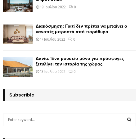
19 Ιουλίου 2022
0
Διακόσμηση: Γιατί δεν πρέπει να μπαίνει ο
καναπές μπροστά από παράθυρο
17 Ιουλίου 2022
0
Δανία: Ένα μουσείο μόνο για πρόσφυγες
ξετυλίγει την ιστορία της χώρας
13 Ιουλίου 2022
0
Subscrible
S
e
a
S
r