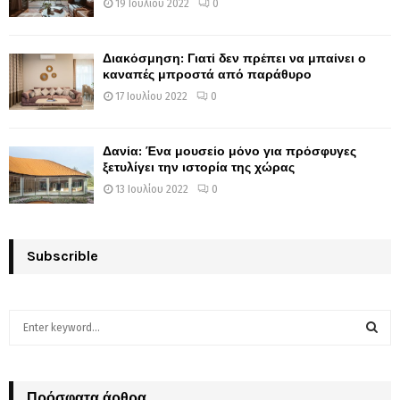
19 Ιουλίου 2022
0
Διακόσμηση: Γιατί δεν πρέπει να μπαίνει ο
καναπές μπροστά από παράθυρο
17 Ιουλίου 2022
0
Δανία: Ένα μουσείο μόνο για πρόσφυγες
ξετυλίγει την ιστορία της χώρας
13 Ιουλίου 2022
0
Subscrible
S
e
a
S
r
c
Πρόσφατα άρθρα
E