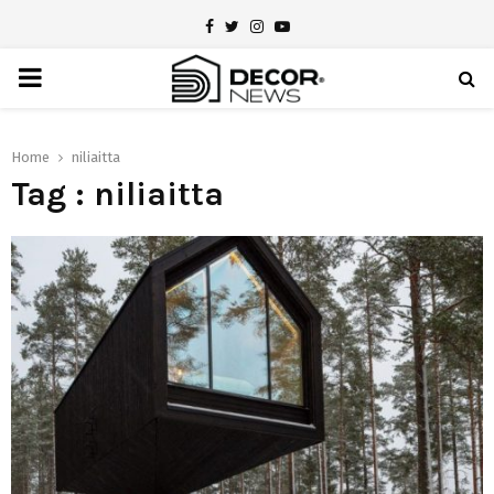
Facebook
Twitter
Instagram
Youtube
PRIMARY
MENU
Home
niliaitta
Tag : niliaitta