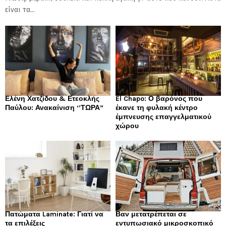
είναι τα...
Ελένη Χατζίδου & Ετεοκλής
El Chapo: Ο βαρόνος που
Παύλου: Ανακαίνιση ‘’ΤΩΡΑ”
έκανε τη φυλακή κέντρο
έμπνευσης επαγγελματικού
χώρου
Πατώματα Laminate: Γιατί να
Βαν μετατρέπεται σε
τα επιλέξεις
εντυπωσιακό μικροσκοπικό