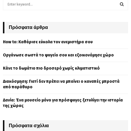
S
e
a
S
r
c
Πρόσφατα άρθρα
E
h
f
A
How to: Καθάρισε εύκολα τον ανεμιστήρα σου
o
r
R
Οργάνωσε σωστά το ψυγείο σου και εξοικονόμησε χώρο
:
C
Κάνε το δωμάτιο πιο δροσερό χωρίς κλιματιστικό
H
Διακόσμηση: Γιατί δεν πρέπει να μπαίνει ο καναπές μπροστά
από παράθυρο
Δανία: Ένα μουσείο μόνο για πρόσφυγες ξετυλίγει την ιστορία
της χώρας
Πρόσφατα σχόλια