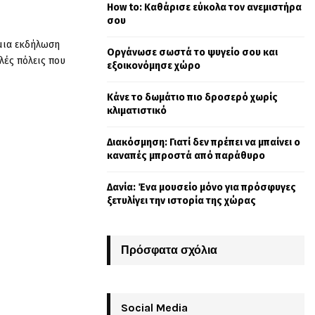
How to: Καθάρισε εύκολα τον ανεμιστήρα
o
σου
r
R
:
 μια εκδήλωση
Οργάνωσε σωστά το ψυγείο σου και
C
λές πόλεις που
εξοικονόμησε χώρο
H
Κάνε το δωμάτιο πιο δροσερό χωρίς
κλιματιστικό
Διακόσμηση: Γιατί δεν πρέπει να μπαίνει ο
καναπές μπροστά από παράθυρο
Δανία: Ένα μουσείο μόνο για πρόσφυγες
ξετυλίγει την ιστορία της χώρας
Πρόσφατα σχόλια
Social Media