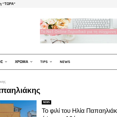
η ‘’ΤΩΡΑ”
El Cha
ΟΣ
ΧΡΩΜΑ
TIPS
NEWS
άκης
απαηλιάκης
NEWS
Το φιλί του Ηλία Παπαηλιάκ