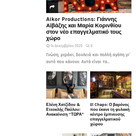
Aikor Productions: Γιάννης
Αϊβάζης και Μαρία Κορινθίου
στον νέο επαγγελματικό τους
χώρο
14 Δεκεμβρίου 2020
0
Γνώση, μεράκι, δουλειά και πολλή αγάπη γι’
αυτό που κάνουν. Αυτά είναι τα...
Ελένη Χατζίδου &
El Chapo: Ο βαρόνος
Ετεοκλής Παύλου:
που έκανε τη φυλακή
Ανακαίνιση ‘’ΤΩΡΑ”
κέντρο έμπνευσης
επαγγελματικού
χώρου