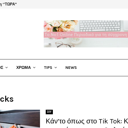
η ‘’ΤΩΡΑ”
El Cha
ΟΣ
ΧΡΩΜΑ
TIPS
NEWS
acks
DIY
Κάν’το όπως στο Tik Tok: 