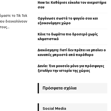
How to: Καθάρισε εύκολα τον ανεμιστήρα
o
σου
r
R
:
όμαστε το Tik Tok
Οργάνωσε σωστά το ψυγείο σου και
C
 που διευκολύνουν
εξοικονόμησε χώρο
ους...
H
Κάνε το δωμάτιο πιο δροσερό χωρίς
κλιματιστικό
Διακόσμηση: Γιατί δεν πρέπει να μπαίνει ο
καναπές μπροστά από παράθυρο
Δανία: Ένα μουσείο μόνο για πρόσφυγες
ξετυλίγει την ιστορία της χώρας
Πρόσφατα σχόλια
Social Media