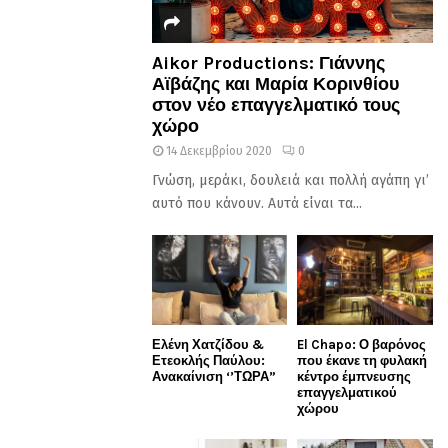
Aikor Productions: Γιάννης
Αϊβάζης και Μαρία Κορινθίου
στον νέο επαγγελματικό τους
χώρο
14 Δεκεμβρίου 2020
0
Γνώση, μεράκι, δουλειά και πολλή αγάπη γι’
αυτό που κάνουν. Αυτά είναι τα...
Ελένη Χατζίδου &
El Chapo: Ο βαρόνος
Ετεοκλής Παύλου:
που έκανε τη φυλακή
Ανακαίνιση ‘’ΤΩΡΑ”
κέντρο έμπνευσης
επαγγελματικού
χώρου