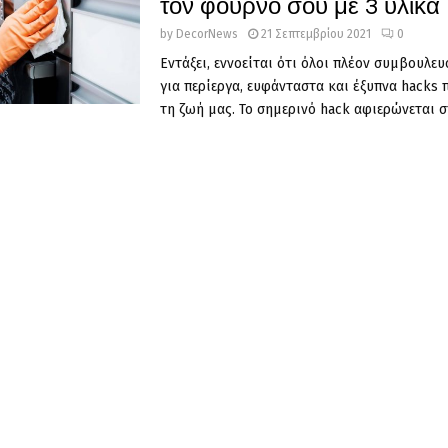
τον φούρνο σου με 3 υλικά
by
DecorNews
21 Σεπτεμβρίου 2021
0
Εντάξει, εννοείται ότι όλοι πλέον συμβουλευ
για περίεργα, ευφάνταστα και έξυπνα hacks
τη ζωή μας. Το σημερινό hack αφιερώνεται στ