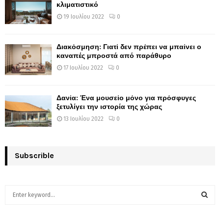
κλιματιστικό
19 Ιουλίου 2022
0
Διακόσμηση: Γιατί δεν πρέπει να μπαίνει ο
καναπές μπροστά από παράθυρο
17 Ιουλίου 2022
0
Δανία: Ένα μουσείο μόνο για πρόσφυγες
ξετυλίγει την ιστορία της χώρας
13 Ιουλίου 2022
0
Subscrible
S
e
a
S