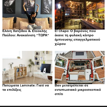
Ελένη Χατζίδου & Ετεοκλής
El Chapo: Ο βαρόνος που
Παύλου: Ανακαίνιση ‘’ΤΩΡΑ”
έκανε τη φυλακή κέντρο
έμπνευσης επαγγελματικού
χώρου
Πατώματα Laminate: Γιατί να
Βαν μετατρέπεται σε
τα επιλέξεις
εντυπωσιακό μικροσκοπικό
σπίτι