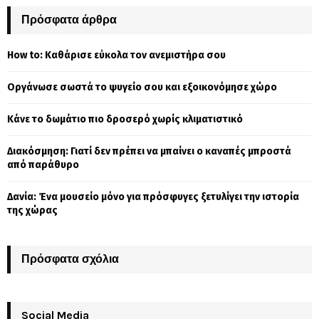
r
c
Πρόσφατα άρθρα
E
h
f
A
How to: Καθάρισε εύκολα τον ανεμιστήρα σου
o
r
R
Οργάνωσε σωστά το ψυγείο σου και εξοικονόμησε χώρο
:
C
Κάνε το δωμάτιο πιο δροσερό χωρίς κλιματιστικό
H
Διακόσμηση: Γιατί δεν πρέπει να μπαίνει ο καναπές μπροστά
από παράθυρο
Δανία: Ένα μουσείο μόνο για πρόσφυγες ξετυλίγει την ιστορία
της χώρας
Πρόσφατα σχόλια
Social Media