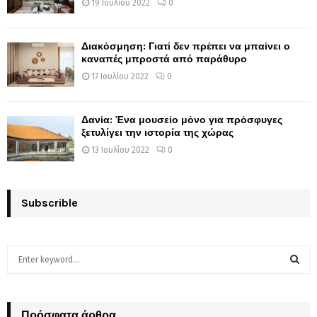
19 Ιουλίου 2022
0
Διακόσμηση: Γιατί δεν πρέπει να μπαίνει ο
καναπές μπροστά από παράθυρο
17 Ιουλίου 2022
0
Δανία: Ένα μουσείο μόνο για πρόσφυγες
ξετυλίγει την ιστορία της χώρας
13 Ιουλίου 2022
0
Subscrible
S
e
a
S
r
c
Πρόσφατα άρθρα
E