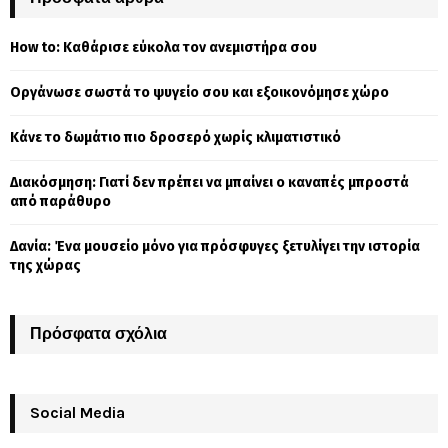
h
f
A
How to: Καθάρισε εύκολα τον ανεμιστήρα σου
o
r
R
Οργάνωσε σωστά το ψυγείο σου και εξοικονόμησε χώρο
:
C
Κάνε το δωμάτιο πιο δροσερό χωρίς κλιματιστικό
H
Διακόσμηση: Γιατί δεν πρέπει να μπαίνει ο καναπές μπροστά
από παράθυρο
Δανία: Ένα μουσείο μόνο για πρόσφυγες ξετυλίγει την ιστορία
της χώρας
Πρόσφατα σχόλια
Social Media