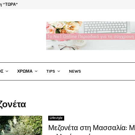
η ‘’ΤΩΡΑ”
El Cha
ΟΣ
ΧΡΩΜΑ
TIPS
NEWS
εζονέτα
Lifestyle
Μεζονέτα στη Μασσαλία: 