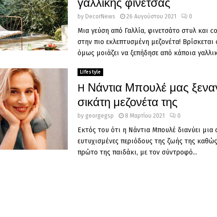
γαλλικής φινέτσας
by
DecorNews
26 Αυγούστου 2021
0
Μια γεύση από Γαλλία, φινετσάτο στυλ και co
στην πιο εκλεπτυσμένη μεζονέτα! Βρίσκεται 
όμως μοιάζει να ξεπήδησε από κάποια γαλλική
Lifestyle
H Νάντια Μπουλέ μας ξεναγ
σικάτη μεζονέτα της
by
georgegsp
8 Μαρτίου 2021
0
Εκτός του ότι η Νάντια Μπουλέ διανύει μια 
ευτυχισμένες περιόδους της ζωής της καθώς
πρώτο της παιδάκι, με τον σύντροφό...