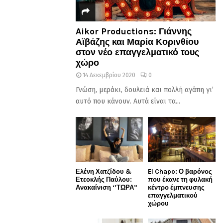
Aikor Productions: Γιάννης
Αϊβάζης και Μαρία Κορινθίου
στον νέο επαγγελματικό τους
χώρο
14 Δεκεμβρίου 2020
0
Γνώση, μεράκι, δουλειά και πολλή αγάπη γι’
αυτό που κάνουν. Αυτά είναι τα...
Ελένη Χατζίδου &
El Chapo: Ο βαρόνος
Ετεοκλής Παύλου:
που έκανε τη φυλακή
Ανακαίνιση ‘’ΤΩΡΑ”
κέντρο έμπνευσης
επαγγελματικού
χώρου