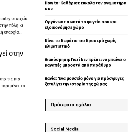
How to: Καθάρισε εύκολα τον ανεμιστήρα
o
σου
r
R
:
untry στοιχεία
Οργάνωσε σωστά το ψυγείο σου και
C
στην πόλη κι
εξοικονόμησε χώρο
 επαρχία,...
H
Κάνε το δωμάτιο πιο δροσερό χωρίς
κλιματιστικό
εί στην
Διακόσμηση: Γιατί δεν πρέπει να μπαίνει ο
καναπές μπροστά από παράθυρο
Δανία: Ένα μουσείο μόνο για πρόσφυγες
απο τις πιο
ξετυλίγει την ιστορία της χώρας
 περιμένει το
Πρόσφατα σχόλια
Social Media