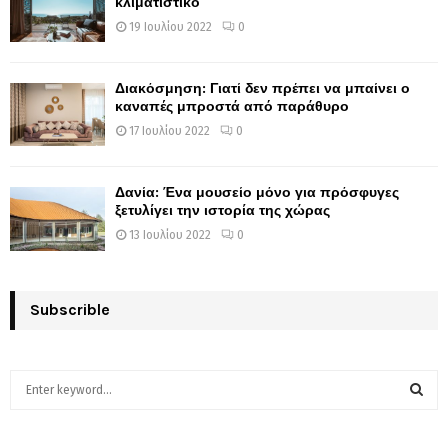
κλιματιστικό
19 Ιουλίου 2022
0
Διακόσμηση: Γιατί δεν πρέπει να μπαίνει ο
καναπές μπροστά από παράθυρο
17 Ιουλίου 2022
0
Δανία: Ένα μουσείο μόνο για πρόσφυγες
ξετυλίγει την ιστορία της χώρας
13 Ιουλίου 2022
0
Subscrible
S
e
a
S
r