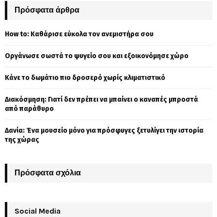
c
Πρόσφατα άρθρα
E
h
f
A
How to: Καθάρισε εύκολα τον ανεμιστήρα σου
o
r
R
Οργάνωσε σωστά το ψυγείο σου και εξοικονόμησε χώρο
:
C
Κάνε το δωμάτιο πιο δροσερό χωρίς κλιματιστικό
H
Διακόσμηση: Γιατί δεν πρέπει να μπαίνει ο καναπές μπροστά
από παράθυρο
Δανία: Ένα μουσείο μόνο για πρόσφυγες ξετυλίγει την ιστορία
της χώρας
Πρόσφατα σχόλια
Social Media