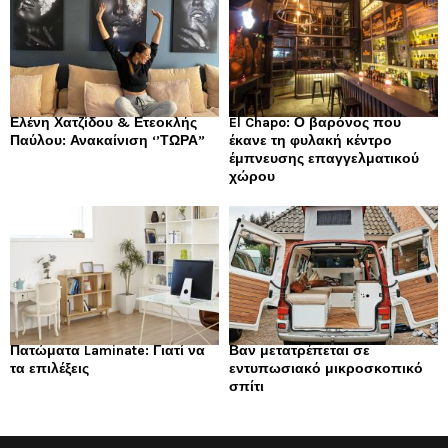
Ελένη Χατζίδου & Ετεοκλής
El Chapo: Ο βαρόνος που
Παύλου: Ανακαίνιση ‘’ΤΩΡΑ”
έκανε τη φυλακή κέντρο
έμπνευσης επαγγελματικού
χώρου
Πατώματα Laminate: Γιατί να
Βαν μετατρέπεται σε
τα επιλέξεις
εντυπωσιακό μικροσκοπικό
σπίτι