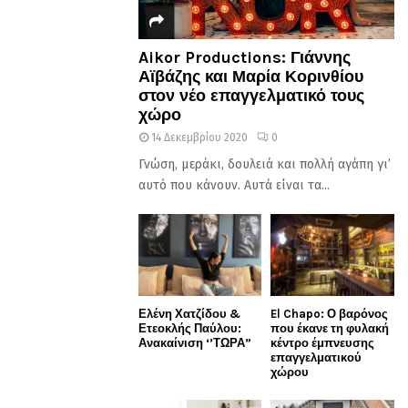
Aikor Productions: Γιάννης
Αϊβάζης και Μαρία Κορινθίου
στον νέο επαγγελματικό τους
χώρο
14 Δεκεμβρίου 2020
0
Γνώση, μεράκι, δουλειά και πολλή αγάπη γι’
αυτό που κάνουν. Αυτά είναι τα...
Ελένη Χατζίδου &
El Chapo: Ο βαρόνος
Ετεοκλής Παύλου:
που έκανε τη φυλακή
Ανακαίνιση ‘’ΤΩΡΑ”
κέντρο έμπνευσης
επαγγελματικού
χώρου