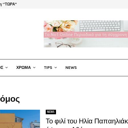
η ‘’ΤΩΡΑ”
El Cha
ΟΣ
ΧΡΩΜΑ
TIPS
NEWS
ρόμος
NEWS
Το φιλί του Ηλία Παπαηλιάκ