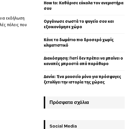
How to: Καθάρισε εύκολα τον ανεμιστήρα
o
σου
r
R
:
 μια εκδήλωση
Οργάνωσε σωστά το ψυγείο σου και
C
λές πόλεις που
εξοικονόμησε χώρο
H
Κάνε το δωμάτιο πιο δροσερό χωρίς
κλιματιστικό
Διακόσμηση: Γιατί δεν πρέπει να μπαίνει ο
καναπές μπροστά από παράθυρο
Δανία: Ένα μουσείο μόνο για πρόσφυγες
ξετυλίγει την ιστορία της χώρας
Πρόσφατα σχόλια
Social Media