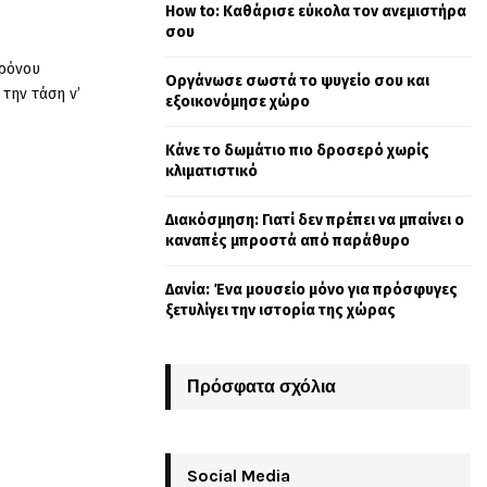
How to: Καθάρισε εύκολα τον ανεμιστήρα
o
σου
r
R
:
χρόνου
Οργάνωσε σωστά το ψυγείο σου και
C
 την τάση ν’
εξοικονόμησε χώρο
H
Κάνε το δωμάτιο πιο δροσερό χωρίς
κλιματιστικό
Διακόσμηση: Γιατί δεν πρέπει να μπαίνει ο
καναπές μπροστά από παράθυρο
Δανία: Ένα μουσείο μόνο για πρόσφυγες
ξετυλίγει την ιστορία της χώρας
Πρόσφατα σχόλια
Social Media