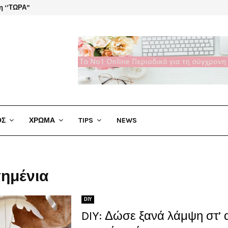
η ‘’ΤΩΡΑ”
El Cha
ΟΣ
ΧΡΩΜΑ
TIPS
NEWS
σημένια
DIY
DIY: Δώσε ξανά λάμψη στ’ 