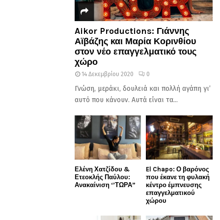
Aikor Productions: Γιάννης
Αϊβάζης και Μαρία Κορινθίου
στον νέο επαγγελματικό τους
χώρο
14 Δεκεμβρίου 2020
0
Γνώση, μεράκι, δουλειά και πολλή αγάπη γι’
αυτό που κάνουν. Αυτά είναι τα...
Ελένη Χατζίδου &
El Chapo: Ο βαρόνος
Ετεοκλής Παύλου:
που έκανε τη φυλακή
Ανακαίνιση ‘’ΤΩΡΑ”
κέντρο έμπνευσης
επαγγελματικού
χώρου