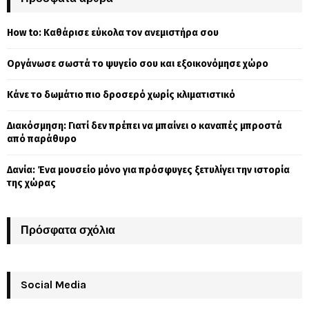
h
f
A
How to: Καθάρισε εύκολα τον ανεμιστήρα σου
o
r
R
Οργάνωσε σωστά το ψυγείο σου και εξοικονόμησε χώρο
:
C
Κάνε το δωμάτιο πιο δροσερό χωρίς κλιματιστικό
H
Διακόσμηση: Γιατί δεν πρέπει να μπαίνει ο καναπές μπροστά
από παράθυρο
Δανία: Ένα μουσείο μόνο για πρόσφυγες ξετυλίγει την ιστορία
της χώρας
Πρόσφατα σχόλια
Social Media