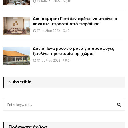
19 Ιουλίου 2022
0
Διακόσμηση: Γιατί δεν πρέπει να μπαίνει ο
καναπές μπροστά από παράθυρο
17 Ιουλίου 2022
0
Δανία: Ένα μουσείο μόνο για πρόσφυγες
ξετυλίγει την ιστορία της χώρας
13 Ιουλίου 2022
0
Subscrible
S
e
a
S
r
c
Πρόσφατα άρθρα
E