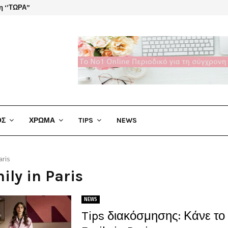
η ‘’ΤΩΡΑ”
El Cha
ΟΣ
ΧΡΩΜΑ
TIPS
NEWS
aris
ily in Paris
NEWS
Tips διακόσμησης: Κάνε το