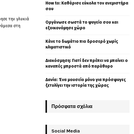
How to: Καθάρισε εύκολα τον ανεμιστήρα
o
σου
r
R
:
φησε την γλυκιά
Οργάνωσε σωστά το ψυγείο σου και
C
νάμεσα στη
εξοικονόμησε χώρο
H
Κάνε το δωμάτιο πιο δροσερό χωρίς
κλιματιστικό
Διακόσμηση: Γιατί δεν πρέπει να μπαίνει ο
καναπές μπροστά από παράθυρο
Δανία: Ένα μουσείο μόνο για πρόσφυγες
ξετυλίγει την ιστορία της χώρας
Πρόσφατα σχόλια
Social Media