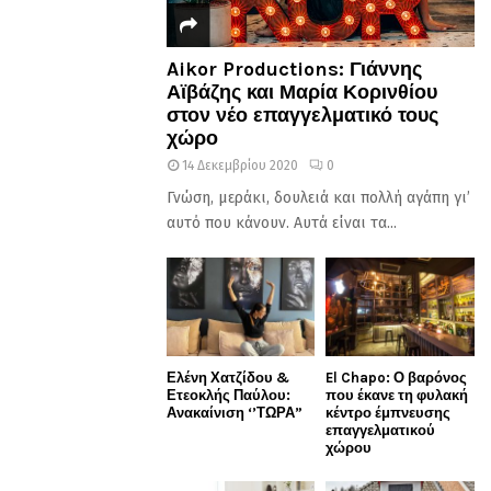
Aikor Productions: Γιάννης
Αϊβάζης και Μαρία Κορινθίου
στον νέο επαγγελματικό τους
χώρο
14 Δεκεμβρίου 2020
0
Γνώση, μεράκι, δουλειά και πολλή αγάπη γι’
αυτό που κάνουν. Αυτά είναι τα...
Ελένη Χατζίδου &
El Chapo: Ο βαρόνος
Ετεοκλής Παύλου:
που έκανε τη φυλακή
Ανακαίνιση ‘’ΤΩΡΑ”
κέντρο έμπνευσης
επαγγελματικού
χώρου