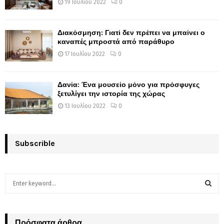
19 Ιουλίου 2022
0
Διακόσμηση: Γιατί δεν πρέπει να μπαίνει ο
καναπές μπροστά από παράθυρο
17 Ιουλίου 2022
0
Δανία: Ένα μουσείο μόνο για πρόσφυγες
ξετυλίγει την ιστορία της χώρας
13 Ιουλίου 2022
0
Subscrible
S
e
a
S
r
c
Πρόσφατα άρθρα
E