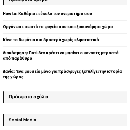
h
f
A
How to: Καθάρισε εύκολα τον ανεμιστήρα σου
o
r
R
Οργάνωσε σωστά το ψυγείο σου και εξοικονόμησε χώρο
:
C
Κάνε το δωμάτιο πιο δροσερό χωρίς κλιματιστικό
H
Διακόσμηση: Γιατί δεν πρέπει να μπαίνει ο καναπές μπροστά
από παράθυρο
Δανία: Ένα μουσείο μόνο για πρόσφυγες ξετυλίγει την ιστορία
της χώρας
Πρόσφατα σχόλια
Social Media