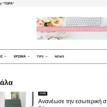
η ‘’ΤΩΡΑ”
El Cha
ΟΣ
ΧΡΩΜΑ
TIPS
NEWS
κάλα
HOME
Ανανέωσε την εσωτερική σ