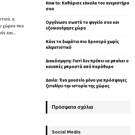
How to: Καθάρισε εύκολα τον ανεμιστήρα
o
σου
r
R
:
ιτιού, η
Οργάνωσε σωστά το ψυγείο σου και
C
ου χώρου που
εξοικονόμησε χώρο
ν και...
H
Κάνε το δωμάτιο πιο δροσερό χωρίς
κλιματιστικό
Διακόσμηση: Γιατί δεν πρέπει να μπαίνει ο
καναπές μπροστά από παράθυρο
Δανία: Ένα μουσείο μόνο για πρόσφυγες
ξετυλίγει την ιστορία της χώρας
Πρόσφατα σχόλια
Social Media