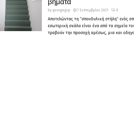
βήματα
by
georgegsp
7 Σεπτεμβρίου 2021
0
Αποτελώντας τη ”σπονδυλική στήλη” ενός σπ
εσωτερική σκάλα είναι ένα από τα σημεία τ
τραβούν την προσοχή αμέσως, μια και οδηγού