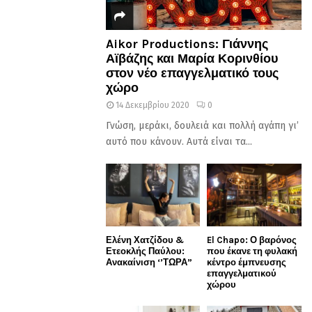
Aikor Productions: Γιάννης
Αϊβάζης και Μαρία Κορινθίου
στον νέο επαγγελματικό τους
χώρο
14 Δεκεμβρίου 2020
0
Γνώση, μεράκι, δουλειά και πολλή αγάπη γι’
αυτό που κάνουν. Αυτά είναι τα...
Ελένη Χατζίδου &
El Chapo: Ο βαρόνος
Ετεοκλής Παύλου:
που έκανε τη φυλακή
Ανακαίνιση ‘’ΤΩΡΑ”
κέντρο έμπνευσης
επαγγελματικού
χώρου