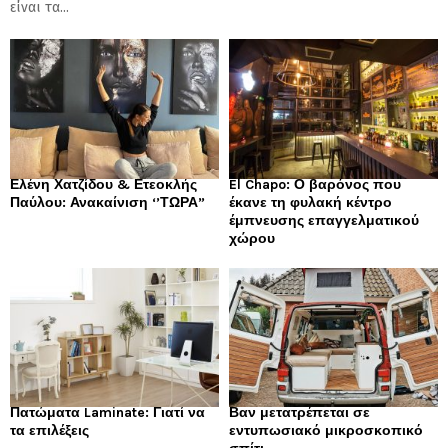
είναι τα...
Ελένη Χατζίδου & Ετεοκλής
El Chapo: Ο βαρόνος που
Παύλου: Ανακαίνιση ‘’ΤΩΡΑ”
έκανε τη φυλακή κέντρο
έμπνευσης επαγγελματικού
χώρου
Πατώματα Laminate: Γιατί να
Βαν μετατρέπεται σε
τα επιλέξεις
εντυπωσιακό μικροσκοπικό