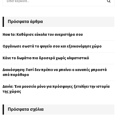
e
a
S
r
c
Πρόσφατα άρθρα
E
h
f
A
How to: Καθάρισε εύκολα τον ανεμιστήρα σου
o
r
R
Οργάνωσε σωστά το ψυγείο σου και εξοικονόμησε χώρο
:
C
Κάνε το δωμάτιο πιο δροσερό χωρίς κλιματιστικό
H
Διακόσμηση: Γιατί δεν πρέπει να μπαίνει ο καναπές μπροστά
από παράθυρο
Δανία: Ένα μουσείο μόνο για πρόσφυγες ξετυλίγει την ιστορία
της χώρας
Πρόσφατα σχόλια