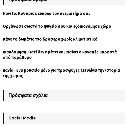
h
f
A
How to: Καθάρισε εύκολα τον ανεμιστήρα σου
o
r
R
Οργάνωσε σωστά το ψυγείο σου και εξοικονόμησε χώρο
:
C
Κάνε το δωμάτιο πιο δροσερό χωρίς κλιματιστικό
H
Διακόσμηση: Γιατί δεν πρέπει να μπαίνει ο καναπές μπροστά
από παράθυρο
Δανία: Ένα μουσείο μόνο για πρόσφυγες ξετυλίγει την ιστορία
της χώρας
Πρόσφατα σχόλια
Social Media