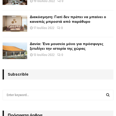
19 Ιουλίου 2022
0
Διακόσμηση: Γιατί δεν πρέπει να μπαίνει ο
καναπές μπροστά από παράθυρο
17 Ιουλίου 2022
0
Δανία: Ένα μουσείο μόνο για πρόσφυγες
ξετυλίγει την ιστορία της χώρας
13 Ιουλίου 2022
0
Subscrible
S
e
a
S
r
c
Πρόσφατα άρθρα
E