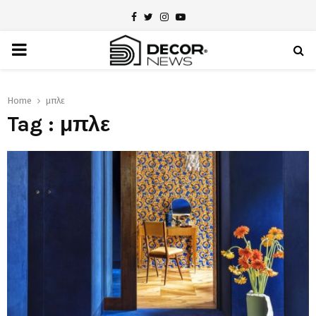
Facebook
Twitter
Instagram
Youtube
PRIMARY
MENU
Home
μπλε
Tag : μπλε