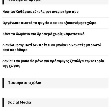
h
f
A
How to: Καθάρισε εύκολα τον ανεμιστήρα σου
o
r
R
Οργάνωσε σωστά το ψυγείο σου και εξοικονόμησε χώρο
:
C
Κάνε το δωμάτιο πιο δροσερό χωρίς κλιματιστικό
H
Διακόσμηση: Γιατί δεν πρέπει να μπαίνει ο καναπές μπροστά
από παράθυρο
Δανία: Ένα μουσείο μόνο για πρόσφυγες ξετυλίγει την ιστορία
της χώρας
Πρόσφατα σχόλια
Social Media