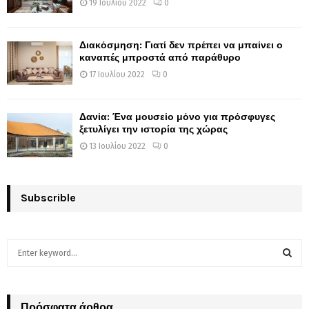
19 Ιουλίου 2022
0
Διακόσμηση: Γιατί δεν πρέπει να μπαίνει ο
καναπές μπροστά από παράθυρο
17 Ιουλίου 2022
0
Δανία: Ένα μουσείο μόνο για πρόσφυγες
ξετυλίγει την ιστορία της χώρας
13 Ιουλίου 2022
0
Subscrible
S
e
a
S
r
c
Πρόσφατα άρθρα
E