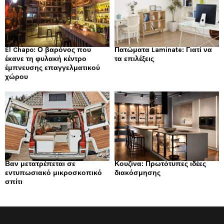
El Chapo: Ο βαρόνος που
Πατώματα Laminate: Γιατί να
έκανε τη φυλακή κέντρο
τα επιλέξεις
έμπνευσης επαγγελματικού
χώρου
Βαν μετατρέπεται σε
Κουζίνα: Πρωτότυπες ιδέες
εντυπωσιακό μικροσκοπικό
διακόσμησης
σπίτι