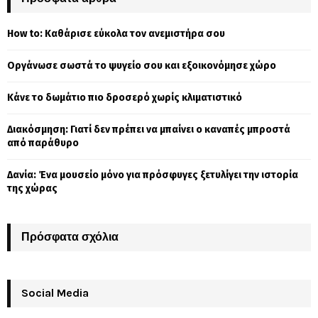
h
f
A
How to: Καθάρισε εύκολα τον ανεμιστήρα σου
o
r
R
Οργάνωσε σωστά το ψυγείο σου και εξοικονόμησε χώρο
:
C
Κάνε το δωμάτιο πιο δροσερό χωρίς κλιματιστικό
H
Διακόσμηση: Γιατί δεν πρέπει να μπαίνει ο καναπές μπροστά
από παράθυρο
Δανία: Ένα μουσείο μόνο για πρόσφυγες ξετυλίγει την ιστορία
της χώρας
Πρόσφατα σχόλια
Social Media