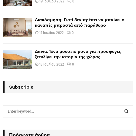
19 Ιουλίου 2022
0
Διακόσμηση: Γιατί δεν πρέπει να μπαίνει ο
καναπές μπροστά από παράθυρο
17 Ιουλίου 2022
0
Δανία: Ένα μουσείο μόνο για πρόσφυγες
ξετυλίγει την ιστορία της χώρας
13 Ιουλίου 2022
0
Subscrible
S
e
a
S
r
c
Πρόσφατα άρθρα
E