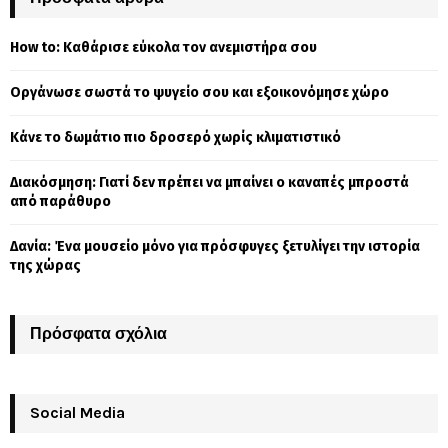
h
f
A
How to: Καθάρισε εύκολα τον ανεμιστήρα σου
o
r
R
Οργάνωσε σωστά το ψυγείο σου και εξοικονόμησε χώρο
:
C
Κάνε το δωμάτιο πιο δροσερό χωρίς κλιματιστικό
H
Διακόσμηση: Γιατί δεν πρέπει να μπαίνει ο καναπές μπροστά
από παράθυρο
Δανία: Ένα μουσείο μόνο για πρόσφυγες ξετυλίγει την ιστορία
της χώρας
Πρόσφατα σχόλια
Social Media