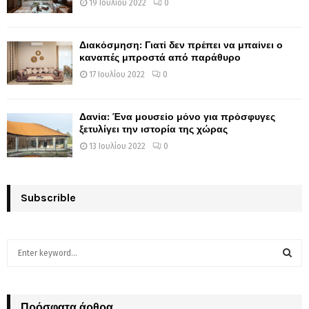
19 Ιουλίου 2022
0
Διακόσμηση: Γιατί δεν πρέπει να μπαίνει ο
καναπές μπροστά από παράθυρο
17 Ιουλίου 2022
0
Δανία: Ένα μουσείο μόνο για πρόσφυγες
ξετυλίγει την ιστορία της χώρας
13 Ιουλίου 2022
0
Subscrible
S
e
a
S
r
c
Πρόσφατα άρθρα
E