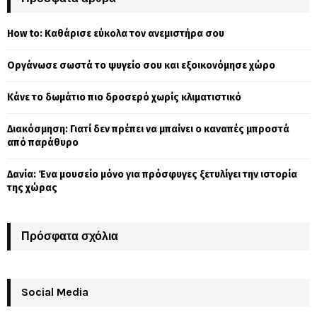
h
f
A
How to: Καθάρισε εύκολα τον ανεμιστήρα σου
o
r
R
Οργάνωσε σωστά το ψυγείο σου και εξοικονόμησε χώρο
:
C
Κάνε το δωμάτιο πιο δροσερό χωρίς κλιματιστικό
H
Διακόσμηση: Γιατί δεν πρέπει να μπαίνει ο καναπές μπροστά
από παράθυρο
Δανία: Ένα μουσείο μόνο για πρόσφυγες ξετυλίγει την ιστορία
της χώρας
Πρόσφατα σχόλια
Social Media