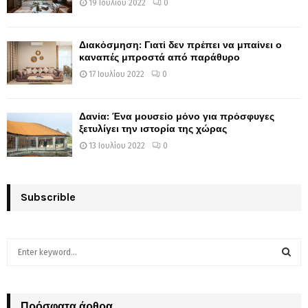
19 Ιουλίου 2022
0
Διακόσμηση: Γιατί δεν πρέπει να μπαίνει ο
καναπές μπροστά από παράθυρο
17 Ιουλίου 2022
0
Δανία: Ένα μουσείο μόνο για πρόσφυγες
ξετυλίγει την ιστορία της χώρας
13 Ιουλίου 2022
0
Subscrible
S
e
a
S
r
c
Πρόσφατα άρθρα
E