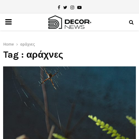
Facebook
Twitter
Instagram
Youtube
PRIMARY
MENU
Home
αράχνες
Tag : αράχνες