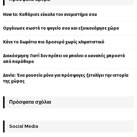
h
f
A
How to: Καθάρισε εύκολα τον ανεμιστήρα σου
o
r
R
Οργάνωσε σωστά το ψυγείο σου και εξοικονόμησε χώρο
:
C
Κάνε το δωμάτιο πιο δροσερό χωρίς κλιματιστικό
H
Διακόσμηση: Γιατί δεν πρέπει να μπαίνει ο καναπές μπροστά
από παράθυρο
Δανία: Ένα μουσείο μόνο για πρόσφυγες ξετυλίγει την ιστορία
της χώρας
Πρόσφατα σχόλια
Social Media