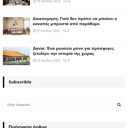
19 Ιουλίου 2022
0
Διακόσμηση: Γιατί δεν πρέπει να μπαίνει ο
καναπές μπροστά από παράθυρο
17 Ιουλίου 2022
0
Δανία: Ένα μουσείο μόνο για πρόσφυγες
ξετυλίγει την ιστορία της χώρας
13 Ιουλίου 2022
0
Subscrible
S
e
a
S
r
c
Πρόσφατα άρθρα
E