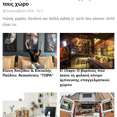
τους χώρο
14 Δεκεμβρίου 2020
0
Γνώση, μεράκι, δουλειά και πολλή αγάπη γι’ αυτό που κάνουν. Αυτά
είναι τα...
Ελένη Χατζίδου & Ετεοκλής
El Chapo: Ο βαρόνος που
Παύλου: Ανακαίνιση ‘’ΤΩΡΑ”
έκανε τη φυλακή κέντρο
έμπνευσης επαγγελματικού
χώρου