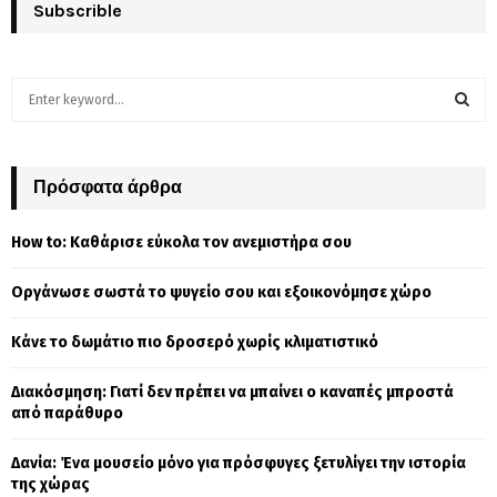
Subscrible
S
e
a
S
r
c
Πρόσφατα άρθρα
E
h
f
A
How to: Καθάρισε εύκολα τον ανεμιστήρα σου
o
r
R
Οργάνωσε σωστά το ψυγείο σου και εξοικονόμησε χώρο
:
C
Κάνε το δωμάτιο πιο δροσερό χωρίς κλιματιστικό
H
Διακόσμηση: Γιατί δεν πρέπει να μπαίνει ο καναπές μπροστά
από παράθυρο
Δανία: Ένα μουσείο μόνο για πρόσφυγες ξετυλίγει την ιστορία
της χώρας