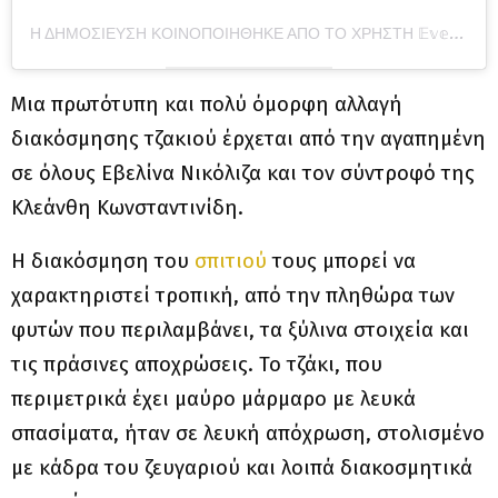
Η ΔΗΜΟΣΊΕΥΣΗ ΚΟΙΝΟΠΟΙΉΘΗΚΕ ΑΠΌ ΤΟ ΧΡΉΣΤΗ 𝔼𝕧𝕖𝕝𝕚𝕟𝕒 ℕ𝕚𝕜𝕠𝕝𝕚𝕫𝕒 (@EVELINA_NIKOLIZA)
Μια πρωτότυπη και πολύ όμορφη αλλαγή
διακόσμησης τζακιού έρχεται από την αγαπημένη
σε όλους Εβελίνα Νικόλιζα και τον σύντροφό της
Κλεάνθη Κωνσταντινίδη.
Η διακόσμηση του
σπιτιού
τους μπορεί να
χαρακτηριστεί τροπική, από την πληθώρα των
φυτών που περιλαμβάνει, τα ξύλινα στοιχεία και
τις πράσινες αποχρώσεις. Το τζάκι, που
περιμετρικά έχει μαύρο μάρμαρο με λευκά
σπασίματα, ήταν σε λευκή απόχρωση, στολισμένο
με κάδρα του ζευγαριού και λοιπά διακοσμητικά