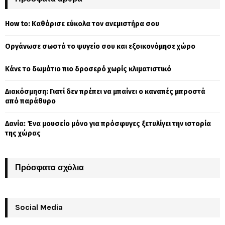
h
f
A
How to: Καθάρισε εύκολα τον ανεμιστήρα σου
o
r
R
Οργάνωσε σωστά το ψυγείο σου και εξοικονόμησε χώρο
:
C
Κάνε το δωμάτιο πιο δροσερό χωρίς κλιματιστικό
H
Διακόσμηση: Γιατί δεν πρέπει να μπαίνει ο καναπές μπροστά
από παράθυρο
Δανία: Ένα μουσείο μόνο για πρόσφυγες ξετυλίγει την ιστορία
της χώρας
Πρόσφατα σχόλια
Social Media