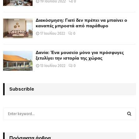
19 Ιουλίου 2022
0
Διακόσμηση: Γιατί δεν πρέπει να μπαίνει ο
καναπές μπροστά από παράθυρο
17 Ιουλίου 2022
0
Δανία: Ένα μουσείο μόνο για πρόσφυγες
ξετυλίγει την ιστορία της χώρας
13 Ιουλίου 2022
0
Subscrible
S
e
a
S
r
c
Πρόσφατα άρθρα
E