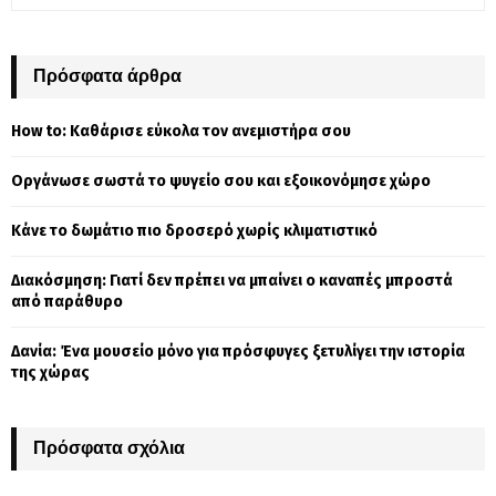
e
a
S
r
c
Πρόσφατα άρθρα
E
h
f
A
How to: Καθάρισε εύκολα τον ανεμιστήρα σου
o
r
R
Οργάνωσε σωστά το ψυγείο σου και εξοικονόμησε χώρο
:
C
Κάνε το δωμάτιο πιο δροσερό χωρίς κλιματιστικό
H
Διακόσμηση: Γιατί δεν πρέπει να μπαίνει ο καναπές μπροστά
από παράθυρο
Δανία: Ένα μουσείο μόνο για πρόσφυγες ξετυλίγει την ιστορία
της χώρας
Πρόσφατα σχόλια