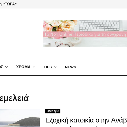
η ‘’ΤΩΡΑ”
El Cha
ΟΣ
ΧΡΩΜΑ
TIPS
NEWS
νεμελειά
Lifestyle
Εξοχική κατοικία στην Ανά