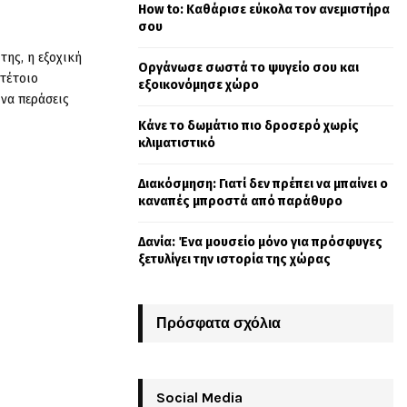
How to: Καθάρισε εύκολα τον ανεμιστήρα
o
σου
r
R
:
της, η εξοχική
Οργάνωσε σωστά το ψυγείο σου και
C
τέτοιο
εξοικονόμησε χώρο
 να περάσεις
H
Κάνε το δωμάτιο πιο δροσερό χωρίς
κλιματιστικό
Διακόσμηση: Γιατί δεν πρέπει να μπαίνει ο
καναπές μπροστά από παράθυρο
Δανία: Ένα μουσείο μόνο για πρόσφυγες
ξετυλίγει την ιστορία της χώρας
Πρόσφατα σχόλια
Social Media