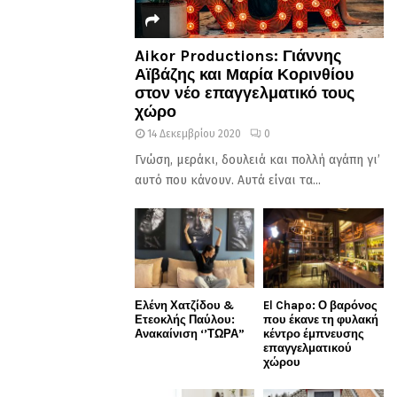
Aikor Productions: Γιάννης
Αϊβάζης και Μαρία Κορινθίου
στον νέο επαγγελματικό τους
χώρο
14 Δεκεμβρίου 2020
0
Γνώση, μεράκι, δουλειά και πολλή αγάπη γι’
αυτό που κάνουν. Αυτά είναι τα...
Ελένη Χατζίδου &
El Chapo: Ο βαρόνος
Ετεοκλής Παύλου:
που έκανε τη φυλακή
Ανακαίνιση ‘’ΤΩΡΑ”
κέντρο έμπνευσης
επαγγελματικού
χώρου