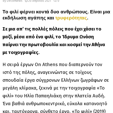
by
DecorNews
20 Απριλίου 2021
0
Το φιλί φέρνει κοντά δυο ανθρώπους. Είναι μια
εκδήλωση αγάπης και
τρυφερότητας
.
Σε μια απ’ τις πολλές πόλεις που έχει χάσει το
μαζί, μέσα από ένα φιλί, το Ίδρυμα Ωνάση
παίρνει την πρωτοβουλία και κοσμεί την Αθήνα
με τοιχογραφίες.
Η σειρά έργων On Athens που διαπερνούν τον
ιστό της πόλης, αναγεννώντας σε τοίχους
σπουδαία έργα σύγχρονων Ελλήνων ζωγράφων σε
μεγάλη κλίμακα, ξεκινά με την τοιχογραφία «Το
φιλί» του Ηλία Παπαηλιάκη στην πλατεία Αυδή.
Ένα βαθιά ανθρωποκεντρικό, εύκολα κατανοητό
και, ταυτόχρονα, σύνθετο έργο, «Το φιλί» (2019)