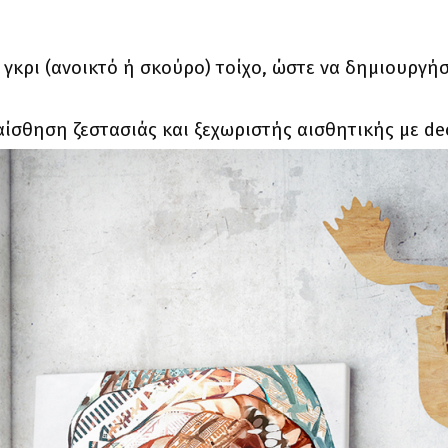
γκρι (ανοικτό ή σκούρο) τοίχο, ώστε να δημιουργήσ
 αίσθηση ζεστασιάς και ξεχωριστής αισθητικής με d