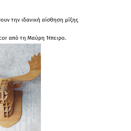
ουν την ιδανική αίσθηση μίξης
ecor από τη Μαύρη Ήπειρο.