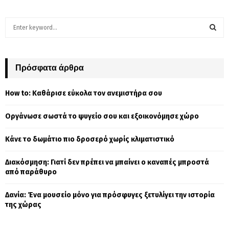
S
e
a
S
r
c
Πρόσφατα άρθρα
E
h
f
A
How to: Καθάρισε εύκολα τον ανεμιστήρα σου
o
r
R
Οργάνωσε σωστά το ψυγείο σου και εξοικονόμησε χώρο
:
C
Κάνε το δωμάτιο πιο δροσερό χωρίς κλιματιστικό
H
Διακόσμηση: Γιατί δεν πρέπει να μπαίνει ο καναπές μπροστά
από παράθυρο
Δανία: Ένα μουσείο μόνο για πρόσφυγες ξετυλίγει την ιστορία
της χώρας