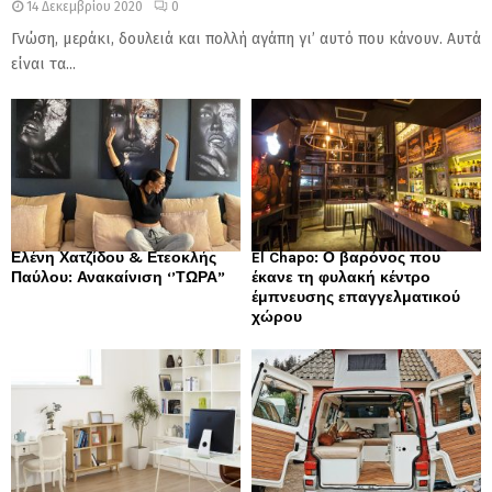
14 Δεκεμβρίου 2020
0
Γνώση, μεράκι, δουλειά και πολλή αγάπη γι’ αυτό που κάνουν. Αυτά
είναι τα...
Ελένη Χατζίδου & Ετεοκλής
El Chapo: Ο βαρόνος που
Παύλου: Ανακαίνιση ‘’ΤΩΡΑ”
έκανε τη φυλακή κέντρο
έμπνευσης επαγγελματικού
χώρου