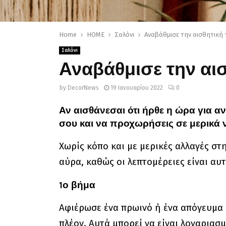
Home
HOME
Σαλόνι
Αναβάθμισε την αισθητική 
Σαλόνι
Αναβάθμισε την αι
by
DecorNews
19 Ιανουαρίου 2022
0
Αν αισθάνεσαι ότι ήρθε η ώρα για α
σου και να προχωρήσεις σε μερικά 
Χωρίς κόπο και με μερικές αλλαγές σ
αύρα, καθώς οι λεπτομέρειες είναι αυ
1ο βήμα
Αφιέρωσε ένα πρωινό ή ένα απόγευμα σ
πλέον. Αυτά μπορεί να είναι λογαριασμ