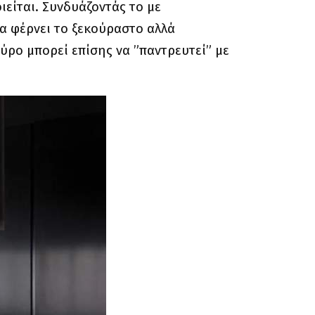
είται. Συνδυάζοντάς το με
να φέρνει το ξεκούραστο αλλά
αύρο μπορεί επίσης να ”παντρευτεί” με