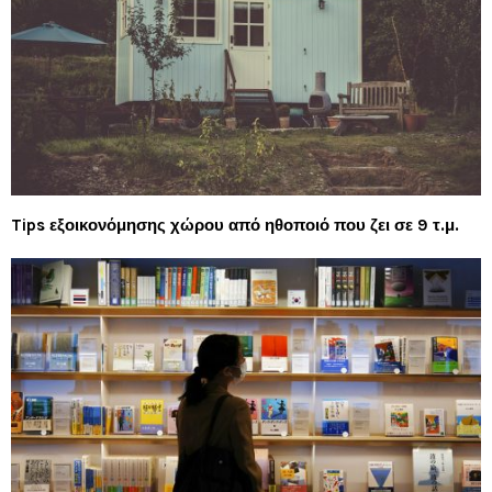
Tips εξοικονόμησης χώρου από ηθοποιό που ζει σε 9 τ.μ.