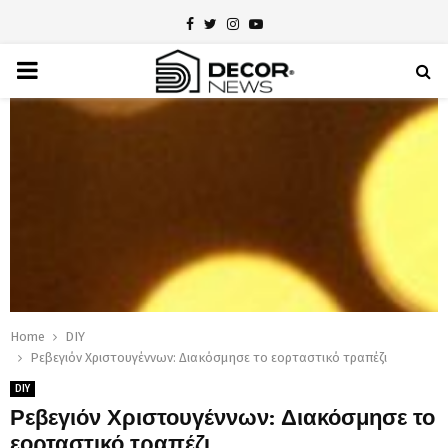
Facebook
Twitter
Instagram
Youtube
PRIMARY
MENU
Home
DIY
Ρεβεγιόν Χριστουγέννων: Διακόσμησε το εορταστικό τραπέζι
DIY
Ρεβεγιόν Χριστουγέννων: Διακόσμησε το
εορταστικό τραπέζι