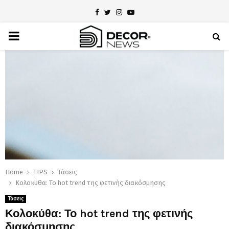
Facebook
Twitter
Instagram
Youtube
PRIMARY
MENU
Home
TIPS
Τάσεις
Κολοκύθα: Το hot trend της φετινής διακόσμησης
Τάσεις
Κολοκύθα: Το hot trend της φετινής
διακόσμησης