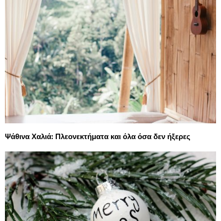
Ψάθινα Χαλιά: Πλεονεκτήματα και όλα όσα δεν ήξερες