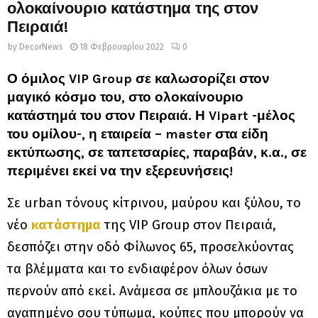
ολοκαίνουριο κατάστημα της στον
Πειραιά!
by
DecorNews
18 Φεβρουαρίου 2022
0
Ο όμιλος VIP Group σε καλωσορίζει στον
μαγικό κόσμο του, στο ολοκαίνουριο
κατάστημά του στον Πειραιά. Η Vipart -μέλος
του ομίλου-, η εταιρεία – master στα είδη
εκτύπωσης, σε ταπετσαρίες, παραβάν, κ.α., σε
περιμένει εκεί να την εξερευνήσεις!
Σε urban τόνους κίτρινου, μαύρου και ξύλου, το
νέο
κατάστημα
της VIP Group στον Πειραιά,
δεσπόζει στην οδό Φίλωνος 65, προσελκύοντας
τα βλέμματα και το ενδιαφέρον όλων όσων
περνούν από εκεί. Ανάμεσα σε μπλουζάκια με το
αγαπημένο σου τύπωμα, κούπες που μπορούν να