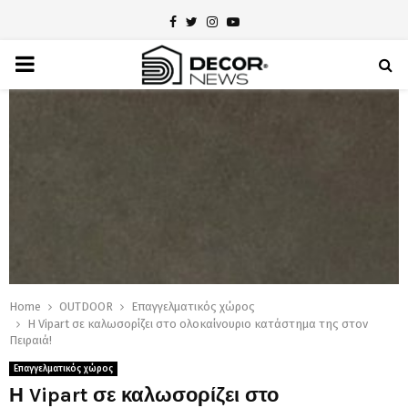
Facebook
Twitter
Instagram
Youtube
PRIMARY
MENU
Home
OUTDOOR
Επαγγελματικός χώρος
Η Vipart σε καλωσορίζει στο ολοκαίνουριο κατάστημα της στον
Πειραιά!
Επαγγελματικός χώρος
Η Vipart σε καλωσορίζει στο