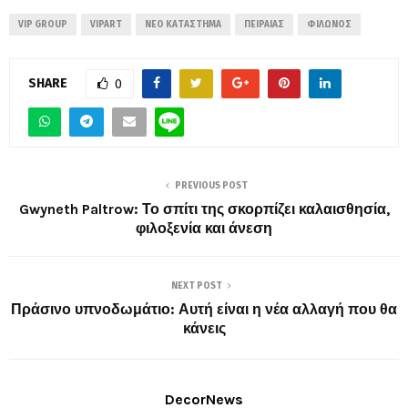
VIP GROUP
VIPART
ΝΈΟ ΚΑΤΆΣΤΗΜΑ
ΠΕΙΡΑΙΆΣ
ΦΊΛΩΝΟΣ
SHARE
0
PREVIOUS POST
Gwyneth Paltrow: Το σπίτι της σκορπίζει καλαισθησία,
φιλοξενία και άνεση
NEXT POST
Πράσινο υπνοδωμάτιο: Αυτή είναι η νέα αλλαγή που θα
κάνεις
DecorNews