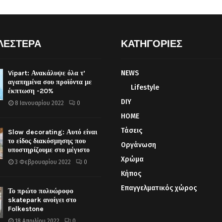
ΛΕΣΤΕΡΑ
ΚΑΤΗΓΟΡΙΕΣ
Vipart: Ανακάλυψε όλα τ’
NEWS
αγαπημένα σου προϊόντα με
Lifestyle
έκπτωση -20%
DIY
8 Ιανουαρίου 2022
0
HOME
Τάσεις
Slow decorating: Αυτό είναι
το είδος διακόσμησης που
Οργάνωση
υποστηρίζουμε στο μέγιστο
Χρώμα
3 Φεβρουαρίου 2022
0
Κήπος
Επαγγελματικός χώρος
Το πρώτο πολυώροφο
skatepark ανοίγει στο
Folkestone
18 Απριλίου 2022
0