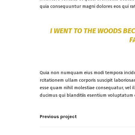
quia consequuntur magni dolores eos qui rat
I WENT TO THE WOODS BEC
F
Quia non numquam eius modi tempora incidu
rcitationem ullam corporis suscipit laboriosa
esse quam nihil molestiae consequatur, vel i
ducimus qui blanditiis esentium voluptatum d
Previous project