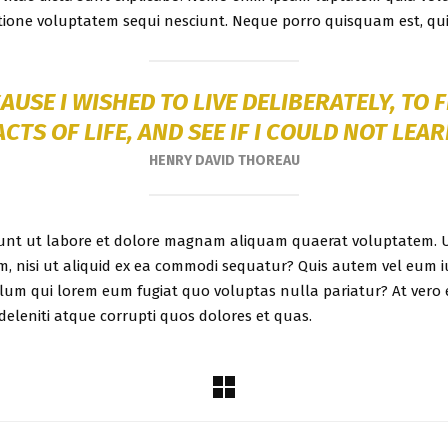
ione voluptatem sequi nesciunt. Neque porro quisquam est, qui
AUSE I WISHED TO LIVE DELIBERATELY, TO 
ACTS OF LIFE, AND SEE IF I COULD NOT LEAR
HENRY DAVID THOREAU
nt ut labore et dolore magnam aliquam quaerat voluptatem. U
m, nisi ut aliquid ex ea commodi sequatur? Quis autem vel eum iu
llum qui lorem eum fugiat quo voluptas nulla pariatur? At vero 
eleniti atque corrupti quos dolores et quas.