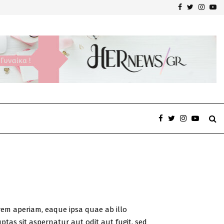
Facebook
Twitter
Insta
Yo
po: Ο βαρόνος που έκανε τη φυλακή κέντρο έμπνευσης…
em aperiam, eaque ipsa quae ab illo
ptas sit aspernatur aut odit aut fugit, sed