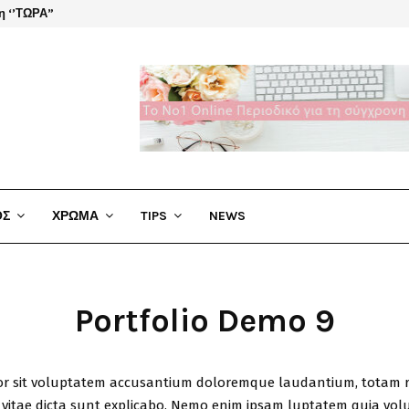
η ‘’ΤΩΡΑ”
El Cha
ΟΣ
ΧΡΩΜΑ
TIPS
NEWS
Portfolio Demo 9
rror sit voluptatem accusantium doloremque laudantium, totam r
e vitae dicta sunt explicabo. Nemo enim ipsam luptatem quia volu