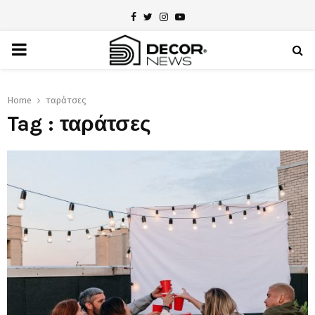
Facebook
Twitter
Instagram
Youtube
PRIMARY
MENU
Home
ταράτσες
Tag : ταράτσες