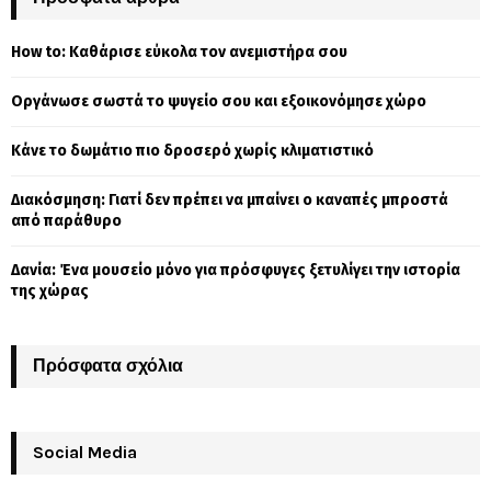
h
f
A
How to: Καθάρισε εύκολα τον ανεμιστήρα σου
o
r
R
Οργάνωσε σωστά το ψυγείο σου και εξοικονόμησε χώρο
:
C
Κάνε το δωμάτιο πιο δροσερό χωρίς κλιματιστικό
H
Διακόσμηση: Γιατί δεν πρέπει να μπαίνει ο καναπές μπροστά
από παράθυρο
Δανία: Ένα μουσείο μόνο για πρόσφυγες ξετυλίγει την ιστορία
της χώρας
Πρόσφατα σχόλια
Social Media