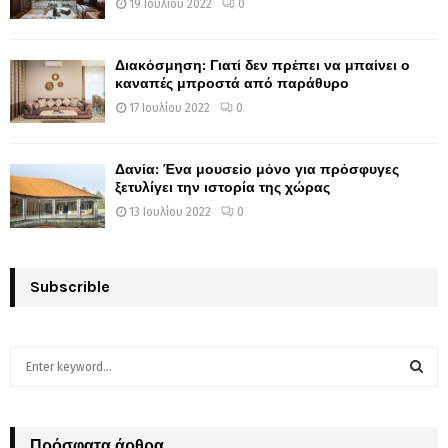
19 Ιουλίου 2022
0
Διακόσμηση: Γιατί δεν πρέπει να μπαίνει ο
καναπές μπροστά από παράθυρο
17 Ιουλίου 2022
0
Δανία: Ένα μουσείο μόνο για πρόσφυγες
ξετυλίγει την ιστορία της χώρας
13 Ιουλίου 2022
0
Subscrible
S
e
a
S
r
c
Πρόσφατα άρθρα
E