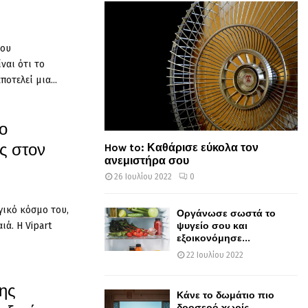
του
ναι ότι το
οτελεί μια...
ο
ς στον
How to: Καθάρισε εύκολα τον
ανεμιστήρα σου
26 Ιουλίου 2022
0
γικό κόσμο του,
Οργάνωσε σωστά το
ψυγείο σου και
ά. Η Vipart
εξοικονόμησε...
22 Ιουλίου 2022
της
Κάνε το δωμάτιο πιο
δροσερό χωρίς