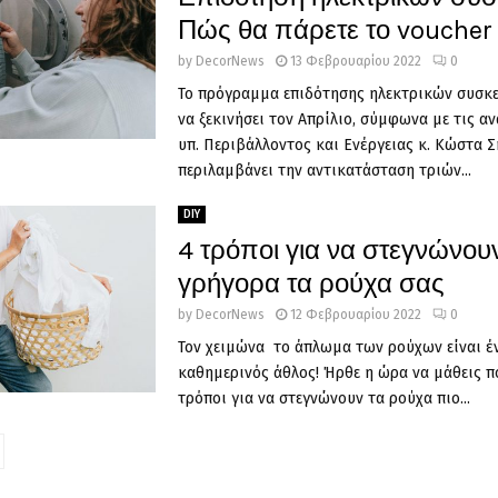
Πώς θα πάρετε το voucher
by
DecorNews
13 Φεβρουαρίου 2022
0
Το πρόγραμμα επιδότησης ηλεκτρικών συσκ
να ξεκινήσει τον Απρίλιο, σύμφωνα με τις α
υπ. Περιβάλλοντος και Ενέργειας κ. Κώστα 
περιλαμβάνει την αντικατάσταση τριών...
DIY
4 τρόποι για να στεγνώνου
γρήγορα τα ρούχα σας
by
DecorNews
12 Φεβρουαρίου 2022
0
Τον χειμώνα το άπλωμα των ρούχων είναι έν
καθημερινός άθλος! Ήρθε η ώρα να μάθεις πο
τρόποι για να στεγνώνουν τα ρούχα πιο...
οίηση