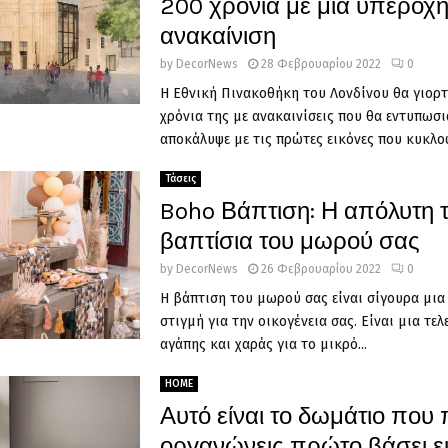
200 χρόνια με μια υπέροχ
ανακαίνιση
by
DecorNews
28 Φεβρουαρίου 2022
0
Η Εθνική Πινακοθήκη του Λονδίνου θα γιορτ
χρόνια της με ανακαινίσεις που θα εντυπωσ
αποκάλυψε με τις πρώτες εικόνες που κυκλοφ
Τάσεις
Boho Βάπτιση: Η απόλυτη τ
βαπτίσια του μωρού σας
by
DecorNews
26 Φεβρουαρίου 2022
0
Η βάπτιση του μωρού σας είναι σίγουρα μια
στιγμή για την οικογένεια σας. Είναι μια τελ
αγάπης και χαράς για το μικρό...
HOME
Αυτό είναι το δωμάτιο που 
οργανώνεις πρώτο βάσει ε