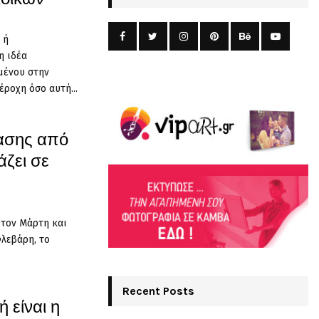
 ή
η ιδέα
μένου στην
έροχη όσο αυτή...
βασης από
άζει σε
ν τον Μάρτη και
Φλεβάρη, το
Recent Posts
 είναι η