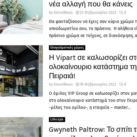
νέα αλλαγή που θα κάνεις
by
DecorNews
23 Φεβρουαρίου 2022
0
Θα φανταζόσουν να έχεις σαν κύριο χρώμα 
υπνοδωματίου σου, το πράσινο; Η αλήθεια εί
πράσινο χρώμα σε τοίχους, σε διακόσμηση, απ
Επαγγελματικός χώρος
Η Vipart σε καλωσορίζει στ
ολοκαίνουριο κατάστημα τη
Πειραιά!
by
DecorNews
18 Φεβρουαρίου 2022
0
Ο όμιλος VIP Group σε καλωσορίζει στον μα
στο ολοκαίνουριο κατάστημά του στον Πειραι
-μέλος του ομίλου-, η εταιρεία – master...
Lifestyle
Gwyneth Paltrow: Το σπίτι 