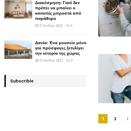
Διακόσμηση: Γιατί δεν
πρέπει να μπαίνει ο
καναπές μπροστά από
παράθυρο
17 Ιουλίου 2022
0
Δανία: Ένα μουσείο μόνο
για πρόσφυγες ξετυλίγει
την ιστορία της χώρας
13 Ιουλίου 2022
0
Subscrible
Σελιδοπ
1
2
άρθρων