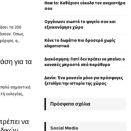
η
How to: Καθάρισε εύκολα τον ανεμιστήρα
o
σου
r
R
:
Οργάνωσε σωστά το ψυγείο σου και
C
άσει τα 200
εξοικονόμησε χώρο
ιάσουν. Όπως
H
Κάνε το δωμάτιο πιο δροσερό χωρίς
όρησε, η...
κλιματιστικό
Διακόσμηση: Γιατί δεν πρέπει να μπαίνει ο
άση για τα
καναπές μπροστά από παράθυρο
Δανία: Ένα μουσείο μόνο για πρόσφυγες
ξετυλίγει την ιστορία της χώρας
 πολύ σημαντική
ετή ευλογίας,
Πρόσφατα σχόλια
πρέπει να
Social Media
ιδικών