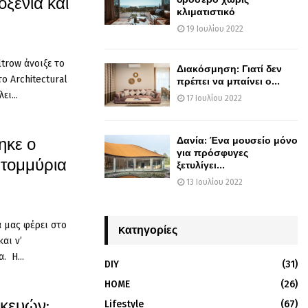
οξενία και
κλιματιστικό
19 Ιουλίου 2022
trow άνοιξε το
Διακόσμηση: Γιατί δεν
ο Architectural
πρέπει να μπαίνει ο...
ει...
17 Ιουλίου 2022
ηκε ο
Δανία: Ένα μουσείο μόνο
για πρόσφυγες
ατομμύρια
ξετυλίγει...
13 Ιουλίου 2022
α μας φέρει στο
Kατηγορίες
αι ν’
. Η...
DIY
(31)
HOME
(26)
σκευών:
Lifestyle
(67)