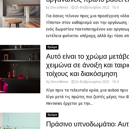
by
DecorNews
25 Φεβρουαρίου 2022
0
Για όσους τείνουν προς μια προσέγγιση «όλα
τίποτα» στον καθαρισμό και την οργάνωση, 
ενός δωματίου τακτοποιημένου και οργανω
εντέλεια φαίνεται υπέροχη, αλλά όχι τόσο υπ
Χρώμα
Αυτό είναι το χρώμα μετά
χειμώνα σε άνοιξη και ταιρι
τοίχους και διακόσμηση
by
DecorNews
24 Φεβρουαρίου 2022
0
Λίγο πριν τα τελευταία κρύα, μια ανάσα πρι
λίγο μετά τις πρώτες πιο ζεστές μέρες του 
Hernews έρχεται με την...
Χρώμα
Πράσινο υπνοδωμάτιο: Αυτή