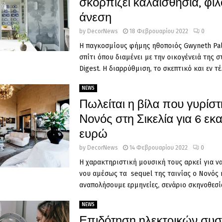
σκορπίζει καλαισθησία, φιλ
άνεση
by
DecorNews
18 Φεβρουαρίου 2022
0
Η παγκοσμίους φήμης ηθοποιός Gwyneth Pal
σπίτι όπου διαμένει με την οικογένειά της στ
Digest. Η διαρρύθμιση, το σκεπτικό και εν τέλ
NEWS
Πωλείται η βίλα που γυρίστ
Νονός στη Σικελία για 6 εκ
ευρώ
by
DecorNews
14 Φεβρουαρίου 2022
0
Η χαρακτηριστική μουσική τους αρκεί για ν
νου αμέσως τα sequel της ταινίας ο Νονός κ
αναπολήσουμε ερμηνείες, σενάριο σκηνοθεσία
NEWS
Επιδότηση ηλεκτρικών συ