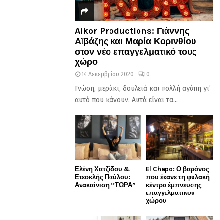
Aikor Productions: Γιάννης
Αϊβάζης και Μαρία Κορινθίου
στον νέο επαγγελματικό τους
χώρο
14 Δεκεμβρίου 2020
0
Γνώση, μεράκι, δουλειά και πολλή αγάπη γι’
αυτό που κάνουν. Αυτά είναι τα...
Ελένη Χατζίδου &
El Chapo: Ο βαρόνος
Ετεοκλής Παύλου:
που έκανε τη φυλακή
Ανακαίνιση ‘’ΤΩΡΑ”
κέντρο έμπνευσης
επαγγελματικού
χώρου