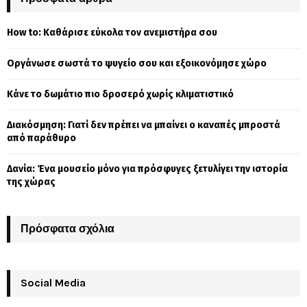
h
f
A
How to: Καθάρισε εύκολα τον ανεμιστήρα σου
o
r
R
Οργάνωσε σωστά το ψυγείο σου και εξοικονόμησε χώρο
:
C
Κάνε το δωμάτιο πιο δροσερό χωρίς κλιματιστικό
H
Διακόσμηση: Γιατί δεν πρέπει να μπαίνει ο καναπές μπροστά
από παράθυρο
Δανία: Ένα μουσείο μόνο για πρόσφυγες ξετυλίγει την ιστορία
της χώρας
Πρόσφατα σχόλια
Social Media