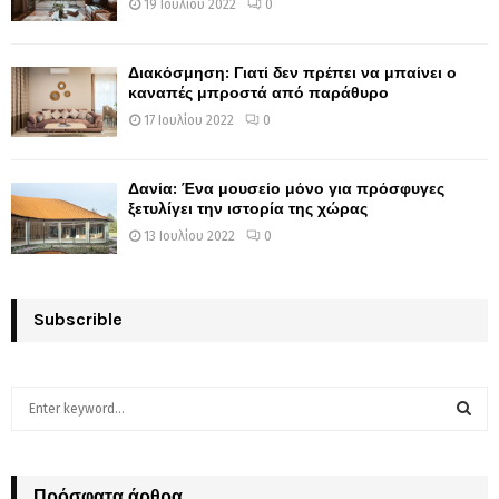
19 Ιουλίου 2022
0
Διακόσμηση: Γιατί δεν πρέπει να μπαίνει ο
καναπές μπροστά από παράθυρο
17 Ιουλίου 2022
0
Δανία: Ένα μουσείο μόνο για πρόσφυγες
ξετυλίγει την ιστορία της χώρας
13 Ιουλίου 2022
0
Subscrible
S
e
a
S
r
c
Πρόσφατα άρθρα
E