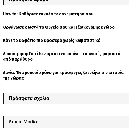
h
f
A
How to: Καθάρισε εύκολα τον ανεμιστήρα σου
o
r
R
Οργάνωσε σωστά το ψυγείο σου και εξοικονόμησε χώρο
:
C
Κάνε το δωμάτιο πιο δροσερό χωρίς κλιματιστικό
H
Διακόσμηση: Γιατί δεν πρέπει να μπαίνει ο καναπές μπροστά
από παράθυρο
Δανία: Ένα μουσείο μόνο για πρόσφυγες ξετυλίγει την ιστορία
της χώρας
Πρόσφατα σχόλια
Social Media