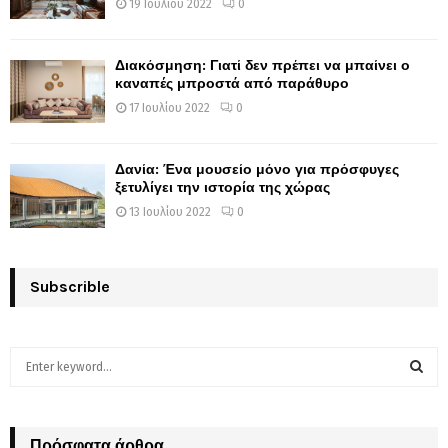
19 Ιουλίου 2022
0
Διακόσμηση: Γιατί δεν πρέπει να μπαίνει ο
καναπές μπροστά από παράθυρο
17 Ιουλίου 2022
0
Δανία: Ένα μουσείο μόνο για πρόσφυγες
ξετυλίγει την ιστορία της χώρας
13 Ιουλίου 2022
0
Subscrible
S
e
a
S
r
c
Πρόσφατα άρθρα
E