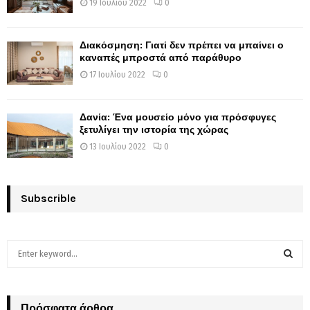
19 Ιουλίου 2022
0
Διακόσμηση: Γιατί δεν πρέπει να μπαίνει ο
καναπές μπροστά από παράθυρο
17 Ιουλίου 2022
0
Δανία: Ένα μουσείο μόνο για πρόσφυγες
ξετυλίγει την ιστορία της χώρας
13 Ιουλίου 2022
0
Subscrible
S
e
a
S
r
c
Πρόσφατα άρθρα
E