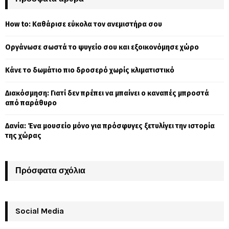
h
f
A
How to: Καθάρισε εύκολα τον ανεμιστήρα σου
o
r
R
Οργάνωσε σωστά το ψυγείο σου και εξοικονόμησε χώρο
:
C
Κάνε το δωμάτιο πιο δροσερό χωρίς κλιματιστικό
H
Διακόσμηση: Γιατί δεν πρέπει να μπαίνει ο καναπές μπροστά
από παράθυρο
Δανία: Ένα μουσείο μόνο για πρόσφυγες ξετυλίγει την ιστορία
της χώρας
Πρόσφατα σχόλια
Social Media