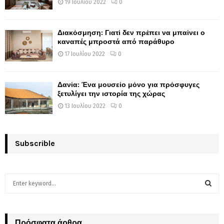
19 Ιουλίου 2022
0
Διακόσμηση: Γιατί δεν πρέπει να μπαίνει ο
καναπές μπροστά από παράθυρο
17 Ιουλίου 2022
0
Δανία: Ένα μουσείο μόνο για πρόσφυγες
ξετυλίγει την ιστορία της χώρας
13 Ιουλίου 2022
0
Subscrible
S
e
a
S
r
c
Πρόσφατα άρθρα
E