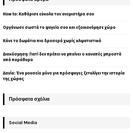
h
f
A
How to: Καθάρισε εύκολα τον ανεμιστήρα σου
o
r
R
Οργάνωσε σωστά το ψυγείο σου και εξοικονόμησε χώρο
:
C
Κάνε το δωμάτιο πιο δροσερό χωρίς κλιματιστικό
H
Διακόσμηση: Γιατί δεν πρέπει να μπαίνει ο καναπές μπροστά
από παράθυρο
Δανία: Ένα μουσείο μόνο για πρόσφυγες ξετυλίγει την ιστορία
της χώρας
Πρόσφατα σχόλια
Social Media